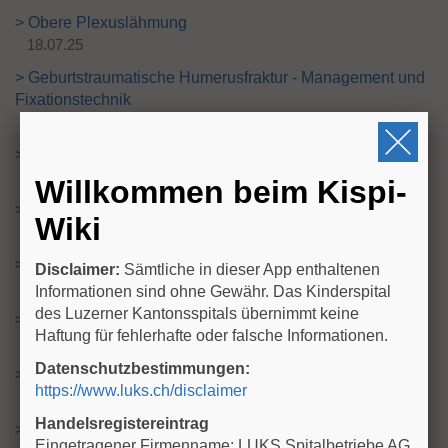
> Obere Plexuslähmung
18.07.25
> Geburtstraumatische Humerusfraktur - Management und
Fixationstechnik
12.07.25
> Obstipation
08.07.25
Willkommen beim Kispi-
> Nicht-invasive Atemunterstützung Neonatologie
Wiki
02.07.25
> Das hinkende Kind - Algorithmus
Disclaimer:
Sämtliche in dieser App enthaltenen
02.07.25
Informationen sind ohne Gewähr. Das Kinderspital
des Luzerner Kantonsspitals übernimmt keine
> Impfungen - Infoblatt für Eltern
Haftung für fehlerhafte oder falsche Informationen.
25.06.25
Datenschutzbestimmungen:
> Impfschema
https://www.luks.ch/disclaimer
25.06.25
Handelsregistereintrag
> Impfungen auf Neonatologie
Eingetragener Firmenname: LUKS Spitalbetriebe AG