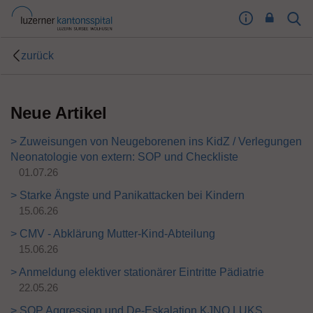
I
Sear
Toog
m
Butt
p
zurück
r
e
s
Neue Artikel
s
u
m
> Zuweisungen von Neugeborenen ins KidZ / Verlegungen
T
Neonatologie von extern: SOP und Checkliste
o
01.07.26
o
> Starke Ängste und Panikattacken bei Kindern
g
15.06.26
l
e
> CMV - Abklärung Mutter-Kind-Abteilung
B
15.06.26
u
> Anmeldung elektiver stationärer Eintritte Pädiatrie
t
22.05.26
t
o
> SOP Aggression und De-Eskalation KJNO LUKS