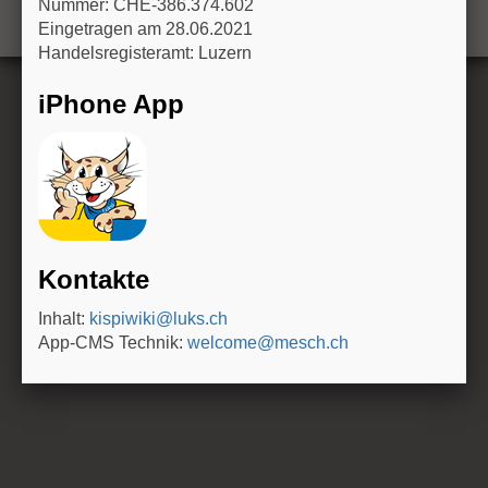
Nummer: CHE-386.374.602
n
Eingetragen am 28.06.2021
Handelsregisteramt: Luzern
iPhone App
Kontakte
Inhalt:
kispiwiki@luks.ch
App-CMS Technik:
welcome@mesch.ch