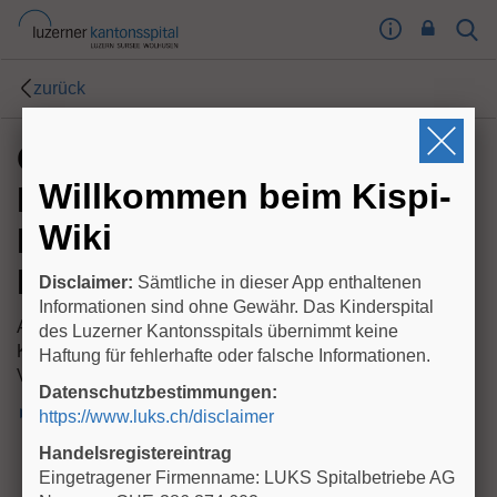
I
Sear
Toog
m
Butt
p
zurück
r
e
Geburtstraumatische
s
s
Willkommen beim Kispi-
Humerusfraktur -
u
m
Wiki
Management und
T
Fixationstechnik
o
Disclaimer:
Sämtliche in dieser App enthaltenen
o
Informationen sind ohne Gewähr. Das Kinderspital
g
Autorenschaft: M. Trück Kinderchirurgie, D. Baudry
des Luzerner Kantonsspitals übernimmt keine
l
Kinderphysiotherapie
Haftung für fehlerhafte oder falsche Informationen.
e
Version: 01/2020
Datenschutzbestimmungen:
B
► SOP geburtstraumatische Humerusfraktur (.PDF)
https://www.luks.ch/disclaimer
u
t
Handelsregistereintrag
t
Eingetragener Firmenname: LUKS Spitalbetriebe AG
o