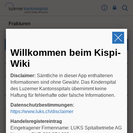
I
Sear
Toog
m
Butt
p
Frakturen
r
e
s
Kinderchirurgische Notfälle
s
Willkommen beim Kispi-
u
Frakturen - allgemeine Übersicht
m
Wiki
T
Vorgehen bei Verdacht auf Femurfraktur
o
Disclaimer:
Sämtliche in dieser App enthaltenen
o
Informationen sind ohne Gewähr. Das Kinderspital
Geburtstraumatische Humerusfraktur - Management
g
des Luzerner Kantonsspitals übernimmt keine
und Fixationstechnik
l
Haftung für fehlerhafte oder falsche Informationen.
e
Frakturen - Ruhigstellungszeiten und Sportdispens
Datenschutzbestimmungen:
B
https://www.luks.ch/disclaimer
u
t
Handelsregistereintrag
t
Eingetragener Firmenname: LUKS Spitalbetriebe AG
o