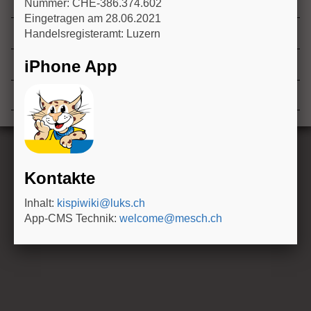
Wiki: Housekeeping rules
Nummer: CHE-386.374.602
n
Eingetragen am 28.06.2021
Elternmerkblätter KidZ (Kinderspital Zentralschweiz)
Handelsregisteramt: Luzern
iPhone App
Neue Artikel
Geänderte Artikel
Kontakte
Inhalt:
kispiwiki@luks.ch
App-CMS Technik:
welcome@mesch.ch