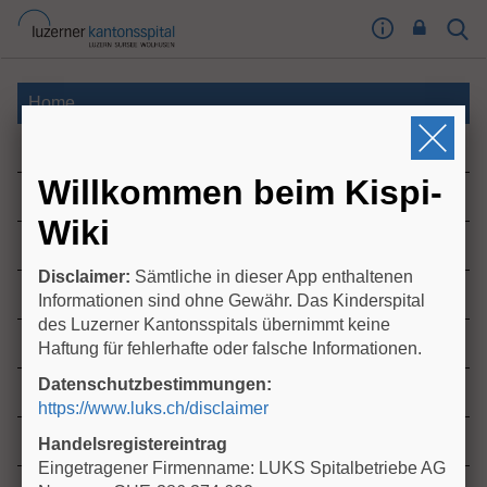
I
Sear
Toog
m
Butt
p
r
Home
e
Kinderchirurgie
s
s
Willkommen beim Kispi-
u
Neonatologie und Intensivstation
m
Wiki
T
Pädiatrie
o
Disclaimer:
Sämtliche in dieser App enthaltenen
o
Mutter- und Kind-Abteilung
Informationen sind ohne Gewähr. Das Kinderspital
g
des Luzerner Kantonsspitals übernimmt keine
l
Kinder- und Jugendnotfallzentrum
Haftung für fehlerhafte oder falsche Informationen.
e
Datenschutzbestimmungen:
B
Intravenöse Flüssigkeitszufuhr und Medikamente
https://www.luks.ch/disclaimer
u
t
Klinische Forschung
Handelsregistereintrag
t
Eingetragener Firmenname: LUKS Spitalbetriebe AG
o