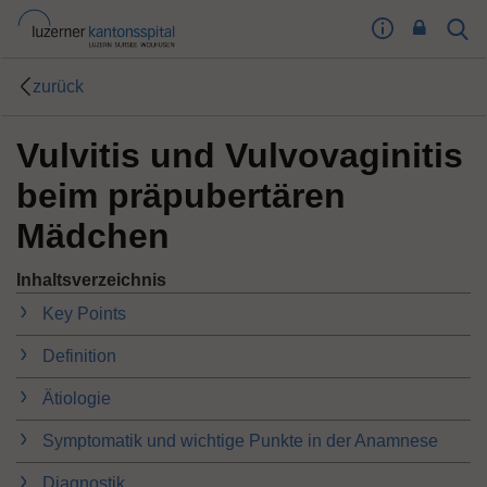
I
Sear
Toog
m
Butt
p
zurück
r
e
Vulvitis und Vulvovaginitis
s
s
beim präpubertären
u
m
Mädchen
T
o
Inhaltsverzeichnis
o
Key Points
g
l
Definition
e
B
Ätiologie
u
t
Symptomatik und wichtige Punkte in der Anamnese
t
o
Diagnostik