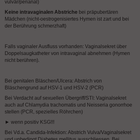
vulvär/perianal)
Keine intravaginalen Abstriche
bei präpubertären
Mädchen (nicht-oestrogenisiertes Hymen ist zart und bei
der Berührung schmerzhaft)
Falls vaginaler Ausfluss vorhanden: Vaginalsekret über
Doppelsaugkatheter von intravaginal abnehmen (Hymen
nicht berühren).
Bei genitalen Bläschen/Ulcera: Abstrich von
Bläschengrund auf HSV-1 und HSV-2 (PCR)
Bei Verdacht auf sexuellen Übergriff/STI: Vaginalsekret
auch auf Chlamydia trachomatis und Neisseria gonorrhoe
stellen (PCR, spezielles Röhrchen)
► wenn positiv KSG!!!
Bei Vd.a. Candida-Infektion: Abstrich Vulva/Vaginalsekret
und unbedingt Diabetes mellitus ausschliessen. Bei