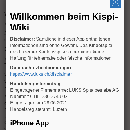
Willkommen beim Kispi-
Wichtige Punkte in der Anamnese
Vaginaler Ausfluss?
Wiki
Juckreiz/Schmerzen? (Wenn nur nachts --> an Oxyuren
Disclaimer:
Sämtliche in dieser App enthaltenen
denken!)
Informationen sind ohne Gewähr. Das Kinderspital
Dysurie/Harnverhalt?
des Luzerner Kantonsspitals übernimmt keine
Haftung für fehlerhafte oder falsche Informationen.
Vorangehend oder aktueller ORL-Infektion (Rhinitis,
Tonsillopharyngitis?) oder Antibiotikatherapie
Datenschutzbestimmungen:
https://www.luks.ch/disclaimer
Welche Pflegeprodukte werden im Intimbereich
verwendet? (Seifen, parfümierte Cremes oder
Handelsregistereintrag
Feuchttüchlein nicht geeignet)
Eingetragener Firmenname: LUKS Spitalbetriebe AG
Nummer: CHE-386.374.602
Miktionsanamnese: Wie sitzt das Kind auf der Toilette bei
Eingetragen am 28.06.2021
der Miktion und hat es nach der Miktion ein Urin-
Handelsregisteramt: Luzern
Nachträufeln? Miktioniert das Mädchen vornübergebeugt
und mit zusammen gepressten Beinen oder ragt das
iPhone App
Gesäss in die Toilette kommt es häufig zu Urethra-
vaginalem Reflux mit Vulvitis und teilweise vaginalem