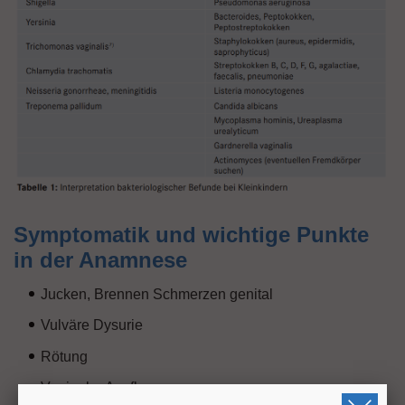
Symptomatik und wichtige Punkte
in der Anamnese
Jucken, Brennen Schmerzen genital
Vulväre Dysurie
Rötung
Vaginaler Ausfluss