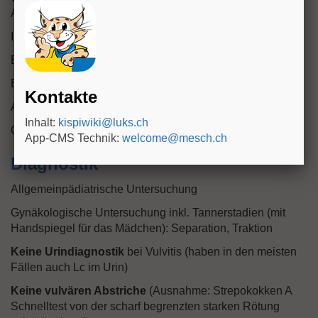
Ausfluss
Intimhygiene nach dem Toilettengang: wer putzt wie?
Enge Kleidung? Synthetische Unterwäsche?
Beschwerden nach Baden in chlorhaltigem Hallenbad?
Kontakte
Atopieneigung? Vorerkrankungen?
Inhalt:
kispiwiki@luks.ch
Obstipation?
App-CMS Technik:
welcome@mesch.ch
Diagnostik
Allgemeinpädiatrische Untersuchung
Gynäkologische Untersuchung inkl. Tannerstadien (mit
Handspiegel für das Mädchen): Separation, Traktion
Keine Urindiagnostik
bei Vulvitis (haben in den meisten
Fällen auch Lc im Urin)
Keine vulvären Abstriche
(Ausnahme: Strepokokken A
Schnelltest von der scharf begrenzten starken Rötung