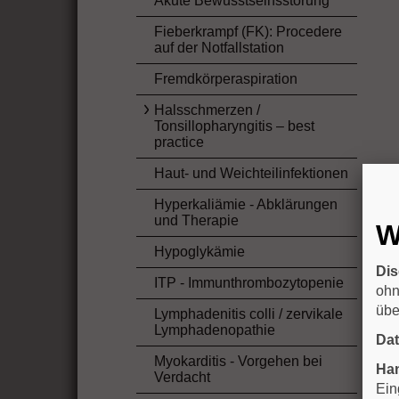
Akute Bewusstseinsstörung
Fieberkrampf (FK): Procedere
auf der Notfallstation
Fremdkörperaspiration
Halsschmerzen /
Tonsillopharyngitis – best
practice
Haut- und Weichteilinfektionen
Hyperkaliämie - Abklärungen
und Therapie
W
Hypoglykämie
Dis
ITP - Immunthrombozytopenie
ohn
übe
Lymphadenitis colli / zervikale
Lymphadenopathie
Da
Myokarditis - Vorgehen bei
Han
Verdacht
Ein