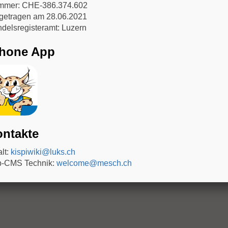
mer: CHE-386.374.602
getragen am 28.06.2021
delsregisteramt: Luzern
Phone App
ntakte
alt:
kispiwiki@luks.ch
-CMS Technik:
welcome@mesch.ch