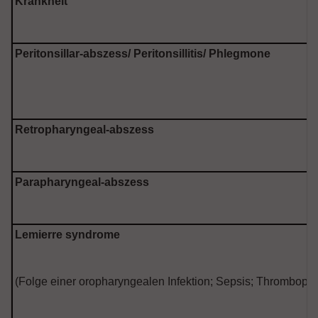
Krankheit
Peritonsillar-abszess/ Peritonsillitis/ Phlegmone
Retropharyngeal-abszess
Parapharyngeal-abszess
Lemierre syndrome
(Folge einer oropharyngealen Infektion; Sepsis; Thrombophle