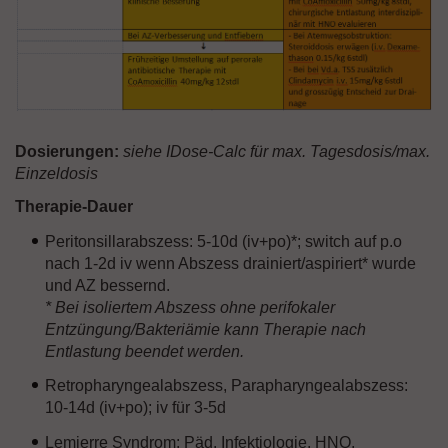
Dosierungen:
siehe IDose-Calc für max. Tagesdosis/max.
Einzeldosis
Therapie-Dauer
Peritonsillarabszess: 5-10d (iv+po)*; switch auf p.o
nach 1-2d iv wenn Abszess drainiert/aspiriert* wurde
und AZ bessernd.
* Bei isoliertem Abszess ohne perifokaler
Entzüngung/Bakteriämie kann Therapie nach
Entlastung beendet werden.
Retropharyngealabszess, Parapharyngealabszess:
10-14d (iv+po); iv für 3-5d
Lemierre Syndrom: Päd. Infektiologie, HNO,