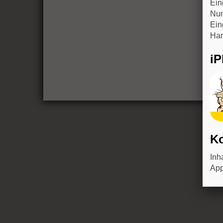
Ein
Num
Ein
Han
i
Ko
Inh
App