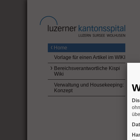
Home
Vorlage für einen Artikel im WIKI
Bereichsverantwortliche Kispi
Wiki
Verwaltung und Housekeeping:
W
Konzept
Dis
ohn
übe
Da
Han