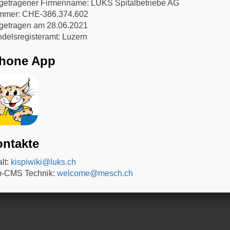
getragener Firmenname: LUKS Spitalbetriebe AG
Kinder- und Jugendnotfallzentrum
Alex 
mer: CHE-386.374.602
Klinische Forschung
Katja 
getragen am 28.06.2021
delsregisteramt: Luzern
Phone App
Gesamtleitung und Webmaster: Dr. Alex Donas
ntakte
alt:
kispiwiki@luks.ch
-CMS Technik:
welcome@mesch.ch