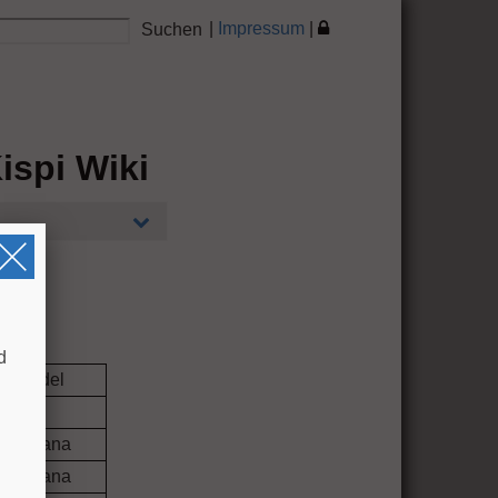
|
Impressum
|
ispi Wiki
d
e Zundel
.
 Ritz
o Fontana
o Fontana