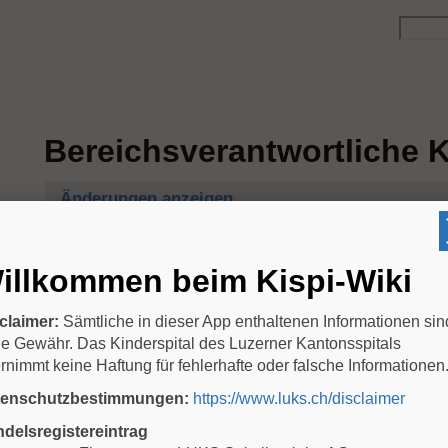
Bereichsverantwortliche K
Änderungen anzeigen
Autor:
Dr. A. Donas, webmaster kispi-wiki.ch
illkommen beim Kispi-Wiki
Freigabe: Prof. Martin Stocker, Leiter Kinderspital
Version: 01/2024
claimer:
Sämtliche in dieser App enthaltenen Informationen sin
Kinderchirurgie
Sabin
e Gewähr. Das Kinderspital des Luzerner Kantonsspitals
rnimmt keine Haftung für fehlerhafte oder falsche Informationen
Pädiatrie
Nicole
tenschutzbestimmungen:
https://www.luks.ch/disclaimer
Kinderintensivstation und Neonatologie
Matte
Mutter-Kind-Abteilung
Matte
delsregistereintrag