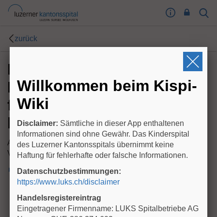
I
Sear
Toog
m
Butt
p
zurück
r
e
Funktionelle
s
s
Willkommen beim Kispi-
Bauchschmerzen (FAP:
u
m
Wiki
functional abdominal pain)
T
bei Kindern
o
Disclaimer:
Sämtliche in dieser App enthaltenen
o
Informationen sind ohne Gewähr. Das Kinderspital
g
Autor: F. Righini / A. Clavuot
des Luzerner Kantonsspitals übernimmt keine
l
Version: 06/2025
Haftung für fehlerhafte oder falsche Informationen.
e
► SOP funktionelle Bauchschmerzen (.PDF)
Datenschutzbestimmungen:
B
https://www.luks.ch/disclaimer
u
t
Handelsregistereintrag
t
Eingetragener Firmenname: LUKS Spitalbetriebe AG
o