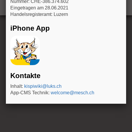
Nummer: CHE-386.374.602
n
Eingetragen am 28.06.2021
Handelsregisteramt: Luzern
iPhone App
Kontakte
Inhalt:
kispiwiki@luks.ch
App-CMS Technik:
welcome@mesch.ch