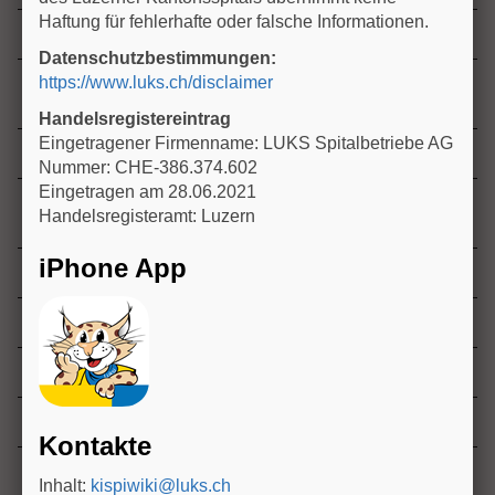
n
Haftung für fehlerhafte oder falsche Informationen.
Ernährungsvisite
Datenschutzbestimmungen:
https://www.luks.ch/disclaimer
Funktionelle Bauchschmerzen (FAP: functional
abdominal pain) bei Kindern
Handelsregistereintrag
Eingetragener Firmenname: LUKS Spitalbetriebe AG
Gastroduodenoskopie Vorbereitung
Nummer: CHE-386.374.602
Eingetragen am 28.06.2021
Unklare akute Hepatitis (non-A/B/C/E Hepatitis Virus
Handelsregisteramt: Luzern
Hepatitis)
iPhone App
Ikterus
Leberbiopsie
Medikamenten-Interaktion nach Lebertransplantation
Methotrexat Basistherapie
Kontakte
Nährstoffbedarf von Kindern und Jugendliche
Inhalt:
kispiwiki@luks.ch