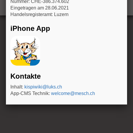
Nummer: CHE-386.374.602
n
Eingetragen am 28.06.2021
Handelsregisteramt: Luzern
iPhone App
Kontakte
Inhalt:
kispiwiki@luks.ch
App-CMS Technik:
welcome@mesch.ch