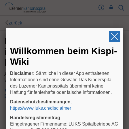
I
Sear
Toog
m
Butt
p
zurück
r
e
Messen von Ketonkörpern
s
s
Willkommen beim Kispi-
im kapillären Blut (mit
u
m
Wiki
FreeStyle)
T
o
Disclaimer:
Sämtliche in dieser App enthaltenen
Autorin: I Bachmann
o
Informationen sind ohne Gewähr. Das Kinderspital
Version: 03/2025
g
des Luzerner Kantonsspitals übernimmt keine
l
► Anleitung Messen von Ketonkörpern im kapillären
Haftung für fehlerhafte oder falsche Informationen.
e
Blut (mit FreeStyle, PDF)
Datenschutzbestimmungen:
B
https://www.luks.ch/disclaimer
u
t
Handelsregistereintrag
t
Eingetragener Firmenname: LUKS Spitalbetriebe AG
o