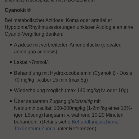
Cyanokit ®
Bei metabolischer Azidose, Koma oder arterieller
Hypotonie/Rhythmussstörungen unklarer Ätiologie an eine
Cyanid-Vergiftung denken:
Azidose mit verbreiterten Anionenlücke (elevated
anion gap acidosis)
Laktat >7mmol/l
Behandlung mit Hydroxocobalamin (Cyanokit) - Dosis
70 mg/kg i.v.über 15 min (max 5g)
Wiederholung möglich (max 140 mg/kg iv. oder 10g)
Über separaten Zugang
gleichzeitig
mit
Natriumthiosulfat: 100-200mg/kg (1-2ml/kg einer 10%-
igen Lösung) langsam i.v. während 10-20 Minuten
behandeln. (Details siehe
Behandlungsschema
ToxZentrum Zürich
unter Referenzen)