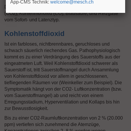
App-CMS Technik:
welcome@mesch.ch
Die wichtigsten Noxen bei Bränden sind Kohlendioxid
(CO2), Kohlenmonoxid (CO), Blausäure, und Reizgase
vom Sofort- und Latenztyp.
Kohlenstoffdioxid
Ist ein farbloses, nichtbrennbares, geruchloses und
schwach säuerlich riechendes Gas. Pathophysiologisch
kommt es zu einer Verdrängung des Sauerstoffs aus der
eingeatmeten Luft. Weil Kohlenstoffdioxid schwerer als
Sauerstoff ist, tritt Sauerstoffmangel durch Ansammlung
von Kohlenstoffdioxid vor allem in geschlossenen,
tiefliegenden Räumen vor (Weinkeller zum Beispiel). Die
Symptomatik hängt von der CO2- Luftkonzentration (bzw.
vom Sauerstoffmangel) ab und reicht von einem
Erregungsstadium, Hyperventilation und Kollaps bis hin
zur Bewusstlosigkeit.
Bis zu einer CO2-Raumluftkonzentration von 2 % (20.000
ppm) vertiefen sich zunehmend die Atemzüge,
Konzentrationen zwischen 2–8 % werden wegen