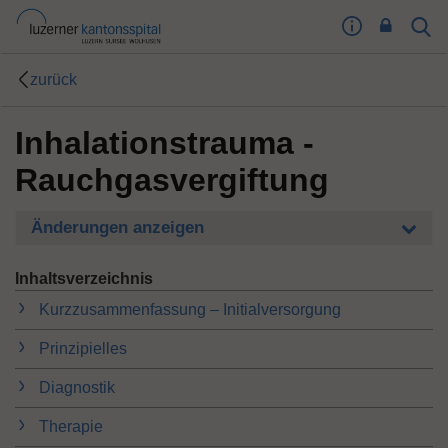
I
Sear
Toog
m
Butt
p
zurück
r
e
Inhalationstrauma -
s
s
Rauchgasvergiftung
u
m
T
Änderungen anzeigen
o
o
Inhaltsverzeichnis
g
Kurzzusammenfassung – Initialversorgung
l
e
Prinzipielles
B
u
Diagnostik
t
t
Therapie
o