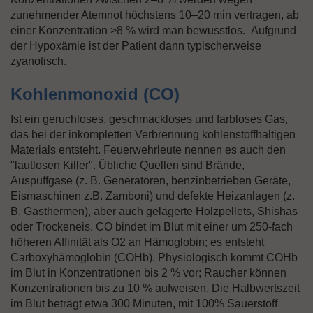
zunehmender Atemnot höchstens 10–20 min vertragen, ab
einer Konzentration >8 % wird man bewusstlos. Aufgrund
der Hypoxämie ist der Patient dann typischerweise
zyanotisch.
Kohlenmonoxid (CO)
Ist ein geruchloses, geschmackloses und farbloses Gas,
das bei der inkompletten Verbrennung kohlenstoffhaltigen
Materials entsteht. Feuerwehrleute nennen es auch den
"lautlosen Killer". Übliche Quellen sind Brände,
Auspuffgase (z. B. Generatoren, benzinbetrieben Geräte,
Eismaschinen z.B. Zamboni) und defekte Heizanlagen (z.
B. Gasthermen), aber auch gelagerte Holzpellets, Shishas
oder Trockeneis. CO bindet im Blut mit einer um 250-fach
höheren Affinität als O2 an Hämoglobin; es entsteht
Carboxyhämoglobin (COHb). Physiologisch kommt COHb
im Blut in Konzentrationen bis 2 % vor; Raucher können
Konzentrationen bis zu 10 % aufweisen. Die Halbwertszeit
im Blut beträgt etwa 300 Minuten, mit 100% Sauerstoff