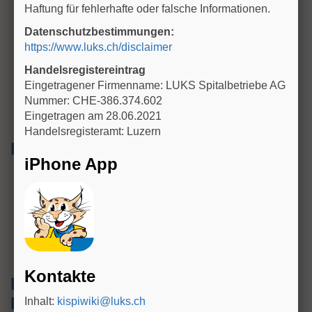
Haftung für fehlerhafte oder falsche Informationen.
Verbrennungen im Gesicht
Datenschutzbestimmungen:
Schwarzes Sputum
https://www.luks.ch/disclaimer
Bronchospasmus
Handelsregistereintrag
Eingetragener Firmenname: LUKS Spitalbetriebe AG
metabolische Azidose
Nummer: CHE-386.374.602
Eingetragen am 28.06.2021
Carboxyhämoglobin über 15% (CoHb)
Handelsregisteramt: Luzern
Prognose/Follow-up
iPhone App
Bei signifikanter COHb Exposition können
neurologische Schäden persistieren. Evaluation mit
der Neuropädiatrie im Verlauf der Hospitalisation.
Nach toxischem Lungenödem kann es zu langfristigen
Lungenschädigungen kommen, Rücksprache mit
Kinderpneumologie bezüglich weiterer Kontrollen.
Kontakte
Hintergrund - Vertiefende
Informationen
Inhalt:
kispiwiki@luks.ch