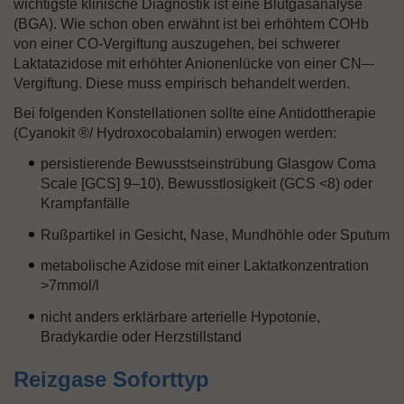
wichtigste klinische Diagnostik ist eine Blutgasanalyse
(BGA). Wie schon oben erwähnt ist bei erhöhtem COHb
von einer CO-Vergiftung auszugehen, bei schwerer
Laktatazidose mit erhöhter Anionenlücke von einer CN–-
Vergiftung. Diese muss empirisch behandelt werden.
Bei folgenden Konstellationen sollte eine Antidottherapie
(Cyanokit ®/ Hydroxocobalamin) erwogen werden:
persistierende Bewusstseinstrübung Glasgow Coma
Scale [GCS] 9–10), Bewusstlosigkeit (GCS <8) oder
Krampfanfälle
Rußpartikel in Gesicht, Nase, Mundhöhle oder Sputum
metabolische Azidose mit einer Laktatkonzentration
>7mmol/l
nicht anders erklärbare arterielle Hypotonie,
Bradykardie oder Herzstillstand
Reizgase Soforttyp