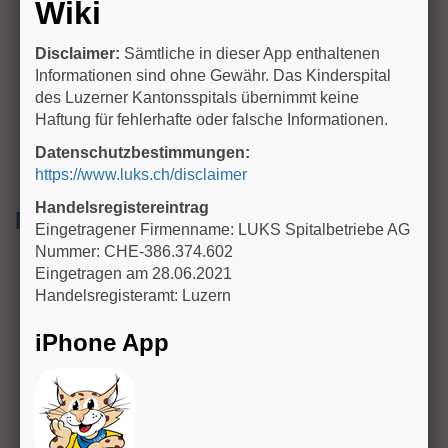
Wiki
Bei Bauchschmerzen mit (zugewiesenem) V.a.
Appendizitis zunächst klinische Beurteilung durch INS
AA und, wenn im Dienst vorhanden, INS OA
Disclaimer:
Sämtliche in dieser App enthaltenen
Informationen sind ohne Gewähr. Das Kinderspital
bei kinder-/hausärztlicher Zuweisung mit V.a.
des Luzerner Kantonsspitals übernimmt keine
Appendizitis danach immer Information an
Haftung für fehlerhafte oder falsche Informationen.
kinderchirurgischen Dienst (Pikett AA/Dienst OA) zur
klinischen Mitbeurteilung und Besprechung weiterer
Datenschutzbestimmungen:
Verordnungen
https://www.luks.ch/disclaimer
Handelsregistereintrag
Mögliche Diagnostik
Eingetragener Firmenname: LUKS Spitalbetriebe AG
Nummer: CHE-386.374.602
Sonographie Abdomen: Frage nach Appendizitis,
Eingetragen am 28.06.2021
Ovarialtorsion, -zysten, Lymphadenitis mesenterialis,
Handelsregisteramt: Luzern
intestinale Wandverdickung, freie Flüssigkeit
wegen Notwendigkeit einer gefüllten Blase zur
iPhone App
Darstellung des inneren Genitale, bei Mädchen
Miktion für Urinstix wenn möglich bis nach der
Sonographie aufschieben
Labor: HG 1, CRP, Urinstix (bei eindeutig