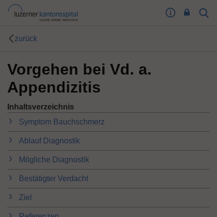
I
Sear
Toog
m
Butt
p
zurück
r
e
Vorgehen bei Vd. a.
s
s
Appendizitis
u
m
Inhaltsverzeichnis
T
o
Symptom Bauchschmerz
o
g
Ablauf Diagnostik
l
Mögliche Diagnostik
e
B
Bestätigter Verdacht
u
t
Ziel
t
o
Referenzen