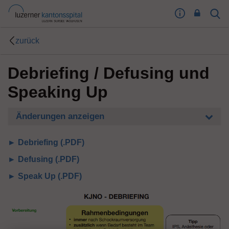
I
Sear
Toog
m
Butt
p
zurück
r
e
Debriefing / Defusing und
s
s
Speaking Up
u
m
T
Änderungen anzeigen
o
o
► Debriefing (.PDF)
g
► Defusing (.PDF)
l
e
► Speak Up (.PDF)
B
u
t
t
o