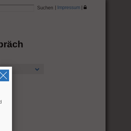
|
Impressum
|
präch
d
.