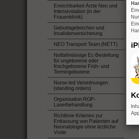
Han
Erreichbarkeit Ärzte Neo und
Ein
Intensivstation (in der
Frauenklinik)
Num
Ein
Geburtsgebrechen und
Han
Invalidenversicherung
i
NEO Transport Team (NETT)
Notfallmässige Ec-Bestellung
für ungeborene oder
frischgeborene Früh- und
Termingeborene
Nurse-led Verordnungen
(standing orders)
Ko
Organisation ROP-
Laserbehandlung
Inh
App
Richtlinie Kriterien zur
Entlassung von Patienten auf
Neonatologie ohne ärztliche
Visite