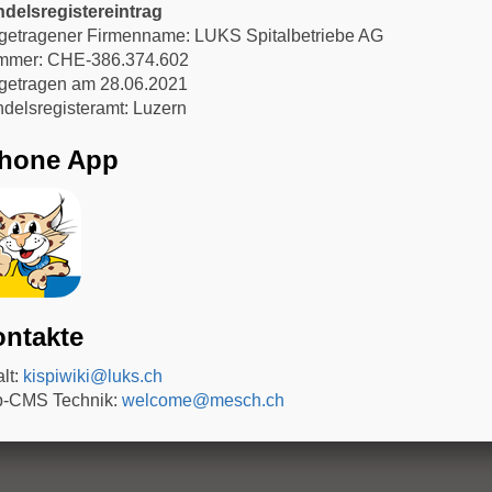
delsregistereintrag
getragener Firmenname: LUKS Spitalbetriebe AG
mer: CHE-386.374.602
getragen am 28.06.2021
delsregisteramt: Luzern
Phone App
ntakte
alt:
kispiwiki@luks.ch
-CMS Technik:
welcome@mesch.ch