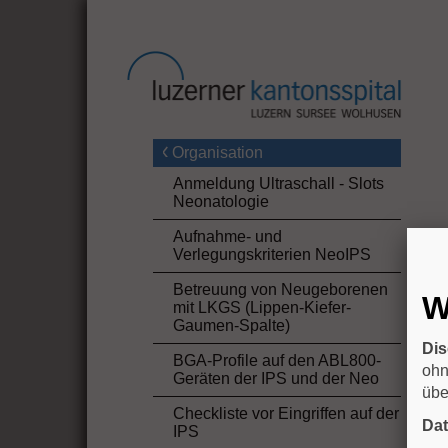
Organisation
Anmeldung Ultraschall - Slots
Neonatologie
Aufnahme- und
Verlegungskriterien NeoIPS
Betreuung von Neugeborenen
W
mit LKGS (Lippen-Kiefer-
Gaumen-Spalte)
Dis
BGA-Profile auf den ABL800-
ohn
Geräten der IPS und der Neo
übe
Checkliste vor Eingriffen auf der
Da
IPS