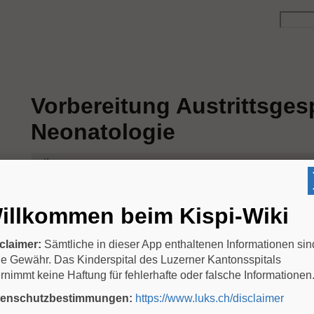
Vorbereitung Austrittsges
Neonatologie
Änderungen anzeigen
Autor: Dr. Fontana
illkommen beim Kispi-Wiki
Version: 05/2020, akt. 02/2021
Dokument für Eltern zur Vorbereitung des Austrittes
claimer:
Sämtliche in dieser App enthaltenen Informationen sin
e Gewähr. Das Kinderspital des Luzerner Kantonsspitals
►Link (.PDF)
rnimmt keine Haftung für fehlerhafte oder falsche Informationen
tenschutzbestimmungen:
https://www.luks.ch/disclaimer