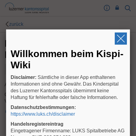
I
Sear
Toog
m
Butt
p
zurück
r
e
Probiotika für
s
s
Willkommen beim Kispi-
Frühgeborene
u
m
Wiki
T
Änderungen anzeigen
o
Disclaimer:
Sämtliche in dieser App enthaltenen
o
Informationen sind ohne Gewähr. Das Kinderspital
Autor: Dr. M. Fontana
g
des Luzerner Kantonsspitals übernimmt keine
Geprüft: sh im Dokument
l
Haftung für fehlerhafte oder falsche Informationen.
Version: 04/2024
e
Datenschutzbestimmungen:
B
►Link zum .PDF
https://www.luks.ch/disclaimer
u
t
Handelsregistereintrag
t
Eingetragener Firmenname: LUKS Spitalbetriebe AG
o