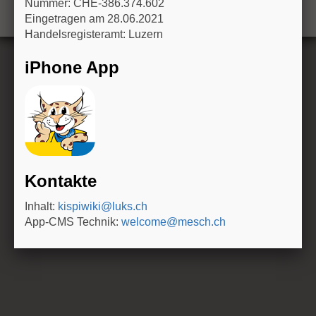
Nummer: CHE-386.374.602
n
Eingetragen am 28.06.2021
Handelsregisteramt: Luzern
iPhone App
Kontakte
Inhalt:
kispiwiki@luks.ch
App-CMS Technik:
welcome@mesch.ch