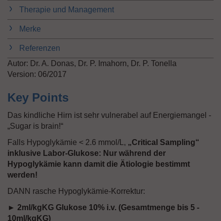
n
Therapie und Management
Merke
Referenzen
Autor: Dr. A. Donas, Dr. P. Imahorn, Dr. P. Tonella
Version: 06/2017
Key Points
Das kindliche Hirn ist sehr vulnerabel auf Energiemangel -
„Sugar is brain!“
Falls Hypoglykämie < 2.6 mmol/L,
„Critical Sampling“
inklusive Labor-Glukose: Nur während der
Hypoglykämie kann damit die Ätiologie bestimmt
werden!
DANN rasche Hypoglykämie-Korrektur:
► 2ml/kgKG Glukose 10% i.v. (Gesamtmenge bis 5 -
10ml/kgKG)