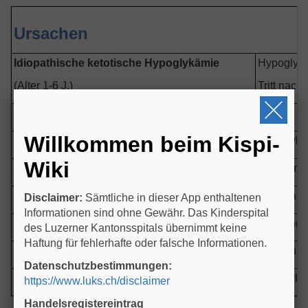
Ursachen
Idiopathische ketotische Hypoglykämie
Hypoglykä
(Alter 1-6 J.)
Tritt nac
Sekundär
Sepsis, s
Willkommen beim Kispi-
Defekte der Glykolyse und der Glykogenolyse
z.B. Glyk
Wiki
Glukoneogenese Defekte
z.B. Hered
Hormonell
GH (Wachs
Disclaimer:
Sämtliche in dieser App enthaltenen
Informationen sind ohne Gewähr. Das Kinderspital
Hyperinsulinismus
Säuglinge
des Luzerner Kantonsspitals übernimmt keine
Haftung für fehlerhafte oder falsche Informationen.
Komplikationen bei DM Typ I
Insulinübe
Datenschutzbestimmungen:
Intoxikation/ Metabolismus
Sulfonylha
https://www.luks.ch/disclaimer
Handelsregistereintrag