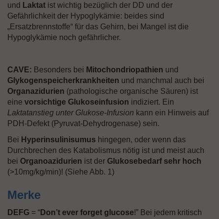
und
Laktat
ist wichtig bezüglich der DD und der
Gefährlichkeit der Hypoglykämie: beides sind
„Ersatzbrennstoffe“ für das Gehirn, bei Mangel ist die
Hypoglykämie noch gefährlicher.
CAVE:
Besonders bei
Mitochondriopathien
und
Glykogenspeicherkrankheiten
und manchmal auch bei
Organazidurien
(pathologische organische Säuren) ist
eine
vorsichtige Glukoseinfusion
indiziert. Ein
Laktatanstieg unter Glukose-Infusion
kann ein Hinweis auf
PDH-Defekt (Pyruvat-Dehydrogenase) sein.
Bei
Hyperinsulinisumus
hingegen, oder wenn das
Durchbrechen des Katabolismus nötig ist und meist auch
bei
Organoazidurien
ist der
Glukosebedarf sehr hoch
(>10mg/kg/min)! (Siehe Abb. 1)
Merke
DEFG
= “
Don’t ever forget glucose
!” Bei jedem kritisch