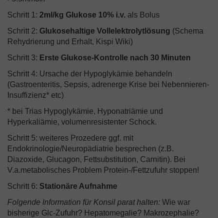
Schritt 1:
2ml/kg Glukose 10% i.v.
als Bolus
Schritt 2:
Glukosehaltige Vollelektrolytlösung
(Schema
Rehydrierung und Erhalt, Kispi Wiki)
Schritt 3:
Erste Glukose-Kontrolle nach 30 Minuten
Schritt 4: Ursache der Hypoglykämie behandeln
(Gastroenteritis, Sepsis, adrenerge Krise bei Nebennieren-
Insuffizienz* etc)
* bei Trias Hypoglykämie, Hyponatriämie und
Hyperkaliämie, volumenresistenter Schock.
Schritt 5: weiteres Prozedere ggf. mit
Endokrinologie/Neuropädiatrie besprechen (z.B.
Diazoxide, Glucagon, Fettsubstitution, Carnitin). Bei
V.a.metabolisches Problem Protein-/Fettzufuhr stoppen!
Schritt 6:
Stationäre Aufnahme
Folgende Information für Konsil parat halten:
Wie war
bisherige Glc-Zufuhr? Hepatomegalie? Makrozephalie?