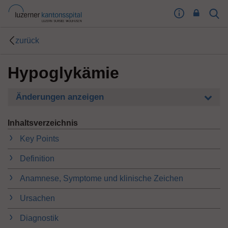
I
Sear
Toog
m
Butt
p
zurück
r
e
Hypoglykämie
s
s
u
Änderungen anzeigen
m
T
Inhaltsverzeichnis
o
o
Key Points
g
Definition
l
e
Anamnese, Symptome und klinische Zeichen
B
u
Ursachen
t
t
Diagnostik
o