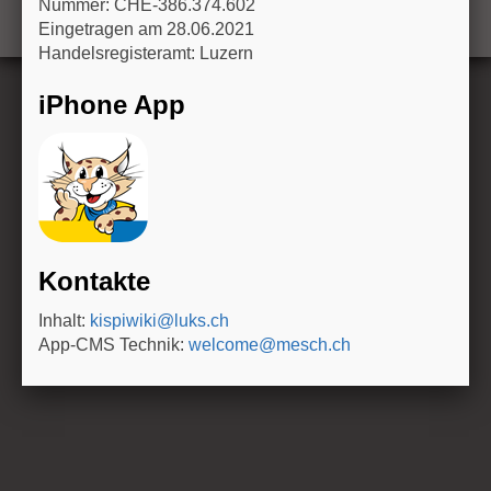
Nummer: CHE-386.374.602
n
Eingetragen am 28.06.2021
Handelsregisteramt: Luzern
iPhone App
Kontakte
Inhalt:
kispiwiki@luks.ch
App-CMS Technik:
welcome@mesch.ch