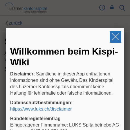
I
Sear
Toog
m
Butt
p
zurück
r
e
Surfactant - Therapie
s
s
Willkommen beim Kispi-
u
Autor: NeoIPS
m
Wiki
Version: 10/2018, akt. 07/2019
T
Surfactant Merkblatt
(PDF)
o
Disclaimer:
Sämtliche in dieser App enthaltenen
o
Informationen sind ohne Gewähr. Das Kinderspital
g
des Luzerner Kantonsspitals übernimmt keine
l
Haftung für fehlerhafte oder falsche Informationen.
e
Datenschutzbestimmungen:
B
https://www.luks.ch/disclaimer
u
t
Handelsregistereintrag
t
Eingetragener Firmenname: LUKS Spitalbetriebe AG
o