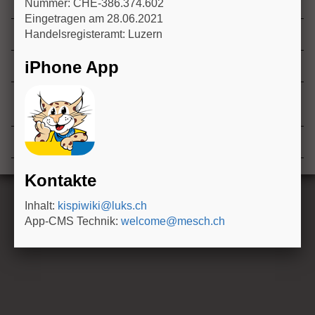
Management von Neugeborenen mit Blut im Stuhl
Nummer: CHE-386.374.602
n
Eingetragen am 28.06.2021
Handelsregisteramt: Luzern
Posthämorrhagischer Hydrocephalus
iPhone App
Postnatales Vorgehen bei IUFT eines Zwillings
Postnatales Vorgehen bei mütterlicher Schilddrüsen-
Dysfunktion in der Schwangerschaft
ROP-Screening
Kontakte
Inhalt:
kispiwiki@luks.ch
App-CMS Technik:
welcome@mesch.ch