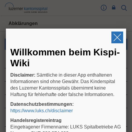
I
Sear
Toog
m
Butt
p
Abklärungen
r
e
s
Neonatologie und Intensivstation
s
Willkommen beim Kispi-
u
Entwicklungsneurologische Nachsorge nach Risiko-
m
Wiki
Geburt
T
o
Evozierte OAE
Disclaimer:
Sämtliche in dieser App enthaltenen
o
Informationen sind ohne Gewähr. Das Kinderspital
g
des Luzerner Kantonsspitals übernimmt keine
Guthrie-Test
l
Haftung für fehlerhafte oder falsche Informationen.
e
Hüftsonographie Säuglingshüfte
Datenschutzbestimmungen:
B
https://www.luks.ch/disclaimer
u
Liquorabnahme bei Verdacht auf Meningitis /
t
Enzephalitis (Neonatologie / Intensivstation)
Handelsregistereintrag
t
Eingetragener Firmenname: LUKS Spitalbetriebe AG
o