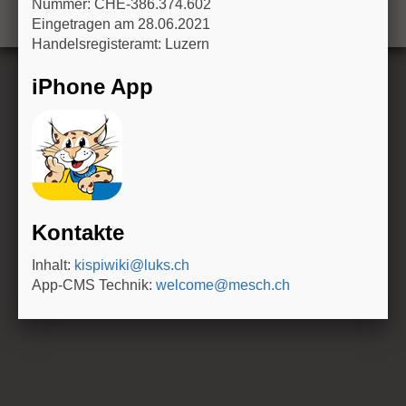
Nummer: CHE-386.374.602
n
Eingetragen am 28.06.2021
Handelsregisteramt: Luzern
iPhone App
Kontakte
Inhalt:
kispiwiki@luks.ch
App-CMS Technik:
welcome@mesch.ch