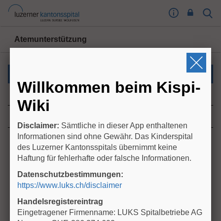
I
Sear
Toog
m
Butt
p
Atemunterstützung
r
e
s
Medikamente und Therapien
s
Willkommen beim Kispi-
u
High Flow Nasal Prong Sauerstofftherapie (HFNP)
m
Wiki
T
Neo - Tee
o
Disclaimer:
Sämtliche in dieser App enthaltenen
o
Informationen sind ohne Gewähr. Das Kinderspital
g
des Luzerner Kantonsspitals übernimmt keine
l
Haftung für fehlerhafte oder falsche Informationen.
e
Datenschutzbestimmungen:
B
https://www.luks.ch/disclaimer
u
t
Handelsregistereintrag
t
Eingetragener Firmenname: LUKS Spitalbetriebe AG
o